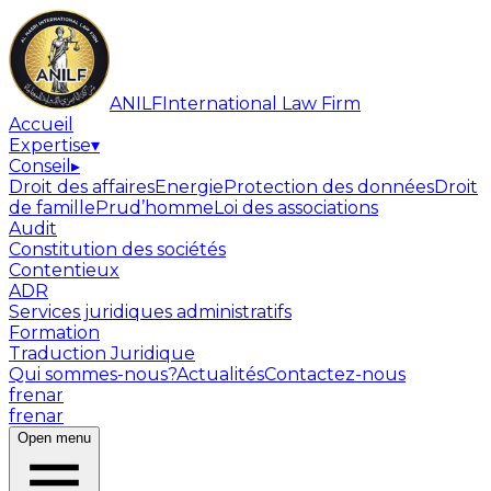
ANILF
International Law Firm
Accueil
Expertise
▾
Conseil
▸
Droit des affaires
Energie
Protection des données
Droit
de famille
Prud’homme
Loi des associations
Audit
Constitution des sociétés
Contentieux
ADR
Services juridiques administratifs
Formation
Traduction Juridique
Qui sommes-nous?
Actualités
Contactez-nous
fr
en
ar
fr
en
ar
Open menu