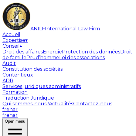
ANILF
International Law Firm
Accueil
Expertise
▾
Conseil
▸
Droit des affaires
Energie
Protection des données
Droit
de famille
Prud’homme
Loi des associations
Audit
Constitution des sociétés
Contentieux
ADR
Services juridiques administratifs
Formation
Traduction Juridique
Qui sommes-nous?
Actualités
Contactez-nous
fr
en
ar
fr
en
ar
Open menu