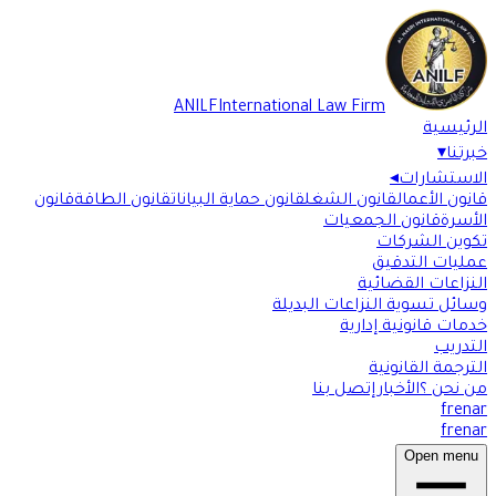
ANILF
International Law Firm
الرئيسية
خبرتنا
▾
الاستشارات
◂
قانون الأعمال
قانون الشغل
قانون حماية البيانات
قانون الطاقة
قانون
الأسرة
قانون الجمعيات
تكوين الشركات
عمليات التدقيق
النزاعات القضائية
وسائل تسوية النزاعات البديلة
خدمات قانونية إدارية
التدريب
الترجمة القانونية
من نحن ؟
الأخبار
إتصل بنا
fr
en
ar
fr
en
ar
Open menu