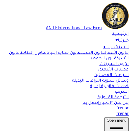
ANILF
International Law Firm
الرئيسية
خبرتنا
▾
الاستشارات
◂
قانون الأعمال
قانون الشغل
قانون حماية البيانات
قانون الطاقة
قانون
الأسرة
قانون الجمعيات
تكوين الشركات
عمليات التدقيق
النزاعات القضائية
وسائل تسوية النزاعات البديلة
خدمات قانونية إدارية
التدريب
الترجمة القانونية
من نحن ؟
الأخبار
إتصل بنا
fr
en
ar
fr
en
ar
Open menu